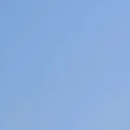
Kontakt
Leistungen
Umzug
Entrümpelung
Sperrmüll
Möbeltransport
Ratgeber
Über uns
Kontakt